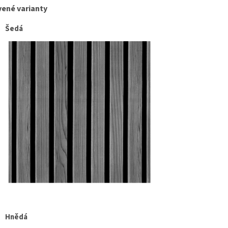
vené varianty
Šedá
Hnědá