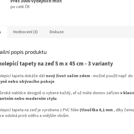
Přes 3000 výdejních míst
po celé ČR
s
Hodnocení (3)
Diskuze
ailní popis produktu
olepící tapety na zeď 5 m x 45 cm - 3 varianty
lepicí tapeta dokáže dát
nový život vašim zdem
- možné použít např. do
yně nebo obývacího pokoje
.
 široké nabídce designů si vybere každý, ať už máte domov zařízen
v klas
antním nebo moderním stylu
.
lepicí tapeta na zeď je vyrobena z PVC fólie
(tloušťka 0,1 mm
, díky čemu
ce odolná proti oděru a vnějším vlivům.