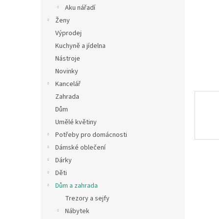
n
Aku nářadí
e
Ženy
l
Výprodej
Kuchyně a jídelna
Nástroje
Novinky
Kancelář
Zahrada
Dům
Umělé květiny
Potřeby pro domácnosti
Dámské oblečení
Dárky
Děti
Dům a zahrada
Trezory a sejfy
Nábytek