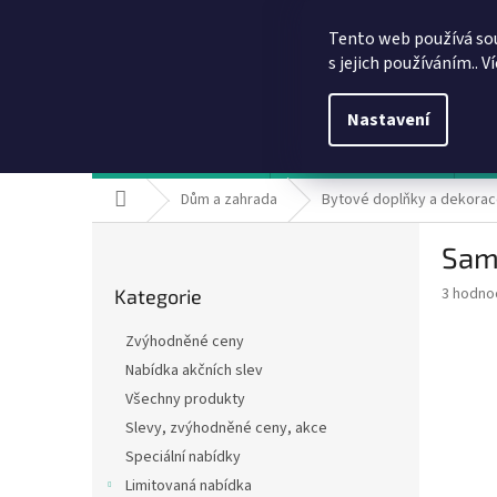
Přejít
info@dobirkov.cz
na
Tento web používá so
obsah
s jejich používáním.. V
Nastavení
Hodnocení obchodu
VÝHODY REGISTRACE
Sl
Domů
Dům a zahrada
Bytové doplňky a dekora
P
Samo
o
Přeskočit
s
Průměr
3 hodno
Kategorie
kategorie
t
hodnoce
r
produkt
Zvýhodněné ceny
a
je
Nabídka akčních slev
5,0
n
z
Všechny produkty
n
5
í
Slevy, zvýhodněné ceny, akce
hvězdič
p
Speciální nabídky
a
Limitovaná nabídka