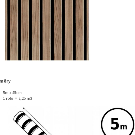
měry
5m x 45cm
1 role
=
2,25 m2