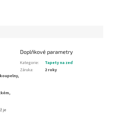
Doplňkové parametry
Kategorie
:
Tapety na zeď
Záruka
:
2 roky
koupelny,
ickém,
ž je