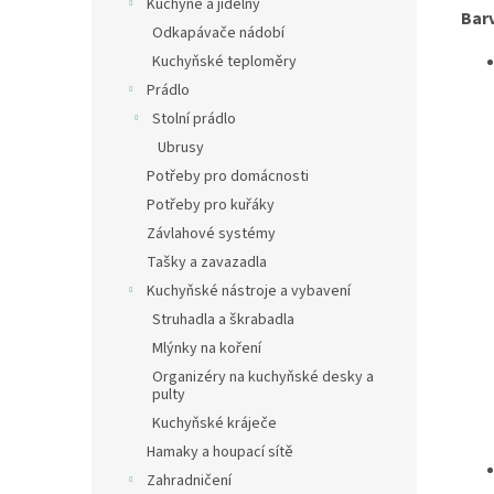
Kuchyně a jídelny
Bar
Odkapávače nádobí
Kuchyňské teploměry
Prádlo
Stolní prádlo
Ubrusy
Potřeby pro domácnosti
Potřeby pro kuřáky
Závlahové systémy
Tašky a zavazadla
Kuchyňské nástroje a vybavení
Struhadla a škrabadla
Mlýnky na koření
Organizéry na kuchyňské desky a
pulty
Kuchyňské kráječe
Hamaky a houpací sítě
Zahradničení