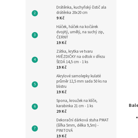
Drátěnka, kuchyňský čistič ala
drátěnka 20x20 cm
9 Kč
Háček, háček na kočárek
dvojitý, umělý, na suchý zip,
ČERNÝ
19 Kč
Zátka, krytka ve tvaru
HVĚZDIČKY na odtok v dřezu
ŠEDÁ 14,5 cm - 1 ks
19 Kč
Akrylové samolepky kulaté
průměr 12,5 mm sada 50 ks na
blistru
19 Kč
Spona, kroužek na klíče,
Bal
karabinka 21 cm - 1 ks
29 Kč
Dekorační dárková stuha PMAT
(šířka 5mm, délka 9,5m) -
PINITOVÁ
19 Kč