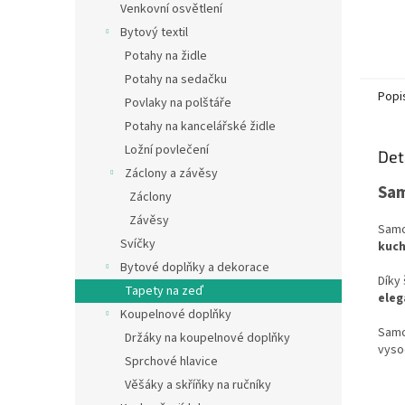
Venkovní osvětlení
Bytový textil
Potahy na židle
Potahy na sedačku
Popi
Povlaky na polštáře
Potahy na kancelářské židle
Ložní povlečení
Det
Záclony a závěsy
Sam
Záclony
Závěsy
Samo
Svíčky
kuch
Bytové doplňky a dekorace
Díky
Tapety na zeď
eleg
Koupelnové doplňky
Samo
Držáky na koupelnové doplňky
vyso
Sprchové hlavice
Věšáky a skříňky na ručníky