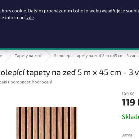
REGISTRACE
OBCHODNÍ PODMÍNKY
PODMÍNKY OCHRANY OSOBN
ubory cookie. Dalším procházením tohoto webu vyjadřujete souhl
íce informací
zde
.
HLEDAT
evy, zvýhodněné ceny, akce
Výprodej
Novinky
Napište 
ce
Tapety na zeď
Samolepící tapety na zeď 5 m x 45 cm - 3 vari
lepící tapety na zeď 5 m x 45 cm - 3 v
né
cení
Podrobnosti hodnocení
ní
u
149 Kč
119 
Měrná
Skla
cena:
ek.
Barva