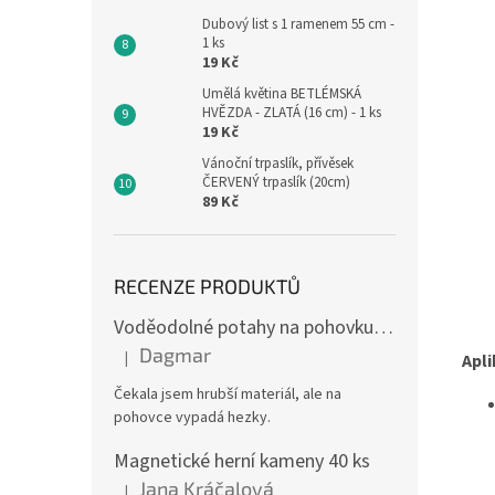
Dubový list s 1 ramenem 55 cm -
1 ks
19 Kč
Umělá květina BETLÉMSKÁ
HVĚZDA - ZLATÁ (16 cm) - 1 ks
19 Kč
Vánoční trpaslík, přívěsek
ČERVENÝ trpaslík (20cm)
89 Kč
RECENZE PRODUKTŮ
Voděodolné potahy na pohovku se vzorem
Dagmar
|
Apl
Hodnocení produktu je 4 z 5 hvězdiček.
Čekala jsem hrubší materiál, ale na
pohovce vypadá hezky.
Magnetické herní kameny 40 ks
Jana Kráčalová
|