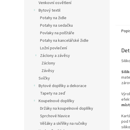
Venkovní osvětlení
Bytový textil
Potahy na židle
Potahy na sedačku
Popi
Povlaky na polštáře
Potahy na kancelářské židle
Ložní povlečení
Det
Záclony a závěsy
Silik
Záclony
Závěsy
Sili
mate
Svíčky
záro
Bytové doplňky a dekorace
Tapety na zeď
Výro
efekt
Koupelnové doplňky
míst
Držáky na koupelnové doplňky
Kart
Sprchové hlavice
pod 
Věšáky a skříňky na ručníky
silik