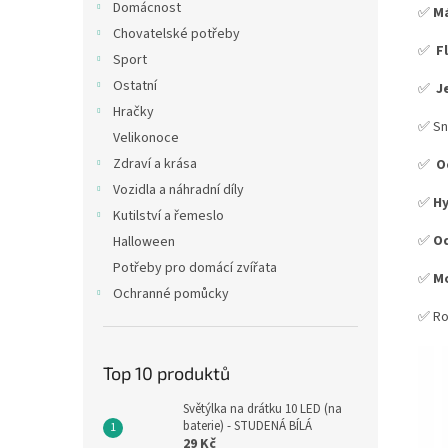
Domácnost
✅
Má
Chovatelské potřeby
✅
Fl
Sport
Ostatní
✅
J
Hračky
✅ Sn
Velikonoce
Zdraví a krása
✅
O
Vozidla a náhradní díly
✅
Hy
Kutilství a řemeslo
✅
O
Halloween
Potřeby pro domácí zvířata
✅
Mo
Ochranné pomůcky
✅ Ro
Top 10 produktů
Světýlka na drátku 10 LED (na
baterie) - STUDENÁ BÍLÁ
29 Kč