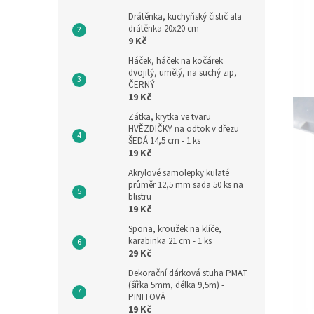
Drátěnka, kuchyňský čistič ala
drátěnka 20x20 cm
9 Kč
Háček, háček na kočárek
dvojitý, umělý, na suchý zip,
ČERNÝ
19 Kč
Zátka, krytka ve tvaru
HVĚZDIČKY na odtok v dřezu
ŠEDÁ 14,5 cm - 1 ks
19 Kč
Akrylové samolepky kulaté
průměr 12,5 mm sada 50 ks na
blistru
19 Kč
Spona, kroužek na klíče,
karabinka 21 cm - 1 ks
29 Kč
Dekorační dárková stuha PMAT
(šířka 5mm, délka 9,5m) -
PINITOVÁ
19 Kč