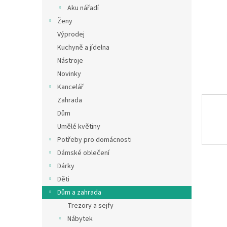
n
Aku nářadí
e
Ženy
l
Výprodej
Kuchyně a jídelna
Nástroje
Novinky
Kancelář
Zahrada
Dům
Umělé květiny
Potřeby pro domácnosti
Dámské oblečení
Dárky
Děti
Dům a zahrada
Trezory a sejfy
Nábytek