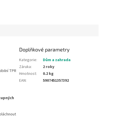
Doplňkové parametry
Kategorie
:
Dům a zahrada
Záruka
:
2 roky
ibilní TPR
Hmotnost
:
0.2 kg
EAN
:
5907451357392
tupných
opláchnout