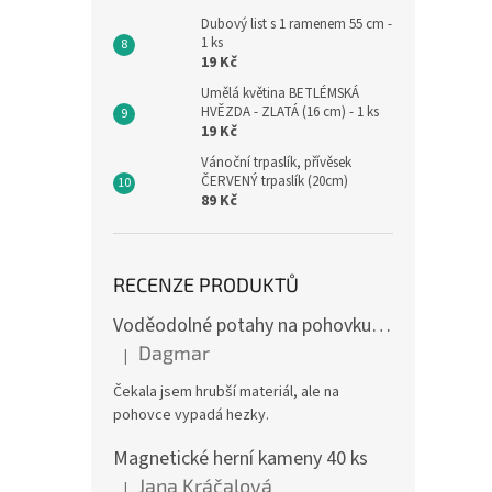
Dubový list s 1 ramenem 55 cm -
1 ks
19 Kč
Umělá květina BETLÉMSKÁ
HVĚZDA - ZLATÁ (16 cm) - 1 ks
19 Kč
Vánoční trpaslík, přívěsek
ČERVENÝ trpaslík (20cm)
89 Kč
RECENZE PRODUKTŮ
Voděodolné potahy na pohovku se vzorem
Dagmar
|
Hodnocení produktu je 4 z 5 hvězdiček.
Čekala jsem hrubší materiál, ale na
pohovce vypadá hezky.
Magnetické herní kameny 40 ks
Jana Kráčalová
|