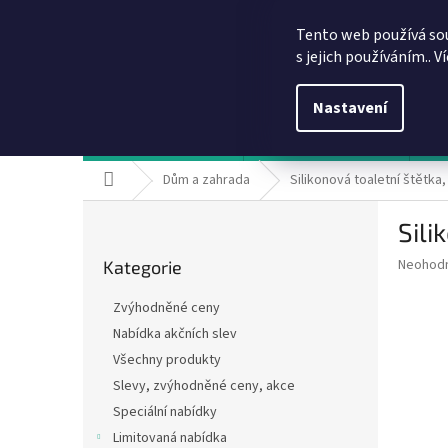
Přejít
info@dobirkov.cz
na
Tento web používá so
obsah
s jejich používáním.. V
Nastavení
Hodnocení obchodu
VÝHODY REGISTRACE
Sl
Domů
Dům a zahrada
Silikonová toaletní štětka
P
Sili
o
Přeskočit
s
Průměr
Neohod
Kategorie
kategorie
t
hodnoce
r
produkt
Zvýhodněné ceny
a
je
Nabídka akčních slev
0,0
n
z
Všechny produkty
n
5
í
Slevy, zvýhodněné ceny, akce
hvězdič
p
Speciální nabídky
a
Limitovaná nabídka