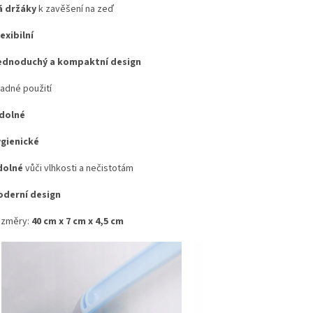
 držáky
k zavěšení na zeď
exibilní
ednoduchý a kompaktní design
adné použití
dolné
gienické
dolné
vůči vlhkosti a nečistotám
derní design
změry:
40 cm x 7 cm x 4,5 cm