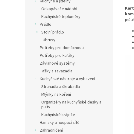
Kuchyně a jídelny
Kart
Odkapávače nádobí
komp
Kuchyňské teploměry
ještě
Prádlo
Stolní prádlo
Ubrusy
Potřeby pro domácnosti
Potřeby pro kuřáky
Závlahové systémy
Tašky a zavazadla
Kuchyňské nástroje a vybavení
Struhadla a škrabadla
Mlýnky na koření
Organizéry na kuchyňské desky a
pulty
Kuchyňské kráječe
Hamaky a houpací sítě
Zahradničení