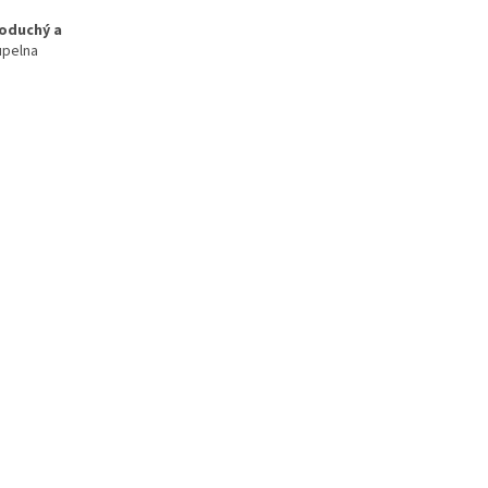
oduchý a
upelna