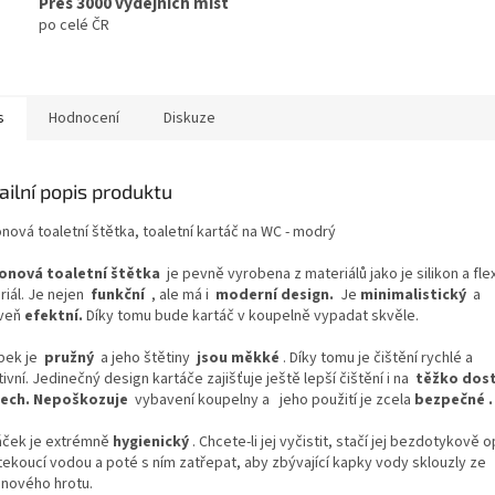
Přes 3000 výdejních míst
po celé ČR
s
Hodnocení
Diskuze
ailní popis produktu
onová toaletní štětka, toaletní kartáč na WC - modrý
konová toaletní štětka
je pevně vyrobena z materiálů jako je silikon a flex
riál. Je nejen
funkční
, ale má i
moderní design.
Je
minimalistický
a
veň
efektní.
Díky tomu bude kartáč v koupelně vypadat skvěle.
bek je
pružný
a jeho štětiny
jsou měkké
. Díky tomu je čištění rychlé a
ivní. Jedinečný design kartáče zajišťuje ještě lepší čištění i na
těžko dos
ech. Nepoškozuje
vybavení koupelny a jeho použití je zcela
bezpečné .
áček je extrémně
hygienický
. Chcete-li jej vyčistit, stačí jej bezdotykově 
tekoucí vodou a poté s ním zatřepat, aby zbývající kapky vody sklouzly ze
onového hrotu.