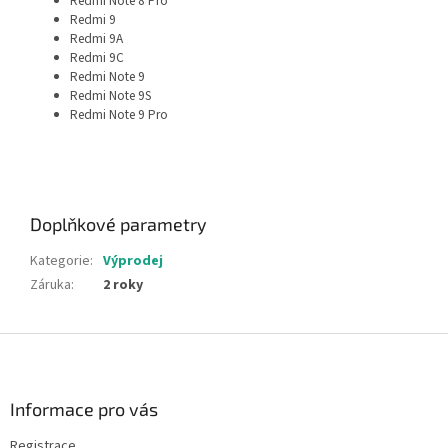
Redmi Note 8 Pro
Redmi 9
Redmi 9A
Redmi 9C
Redmi Note 9
Redmi Note 9S
Redmi Note 9 Pro
Doplňkové parametry
Kategorie
:
Výprodej
Záruka
:
2 roky
Z
á
p
a
Informace pro vás
t
Registrace