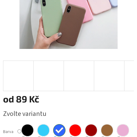
od
89 Kč
Měrná
Zvolte variantu
cena:
Barva