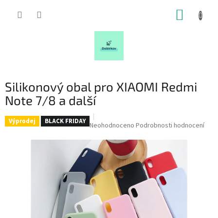
Přejít
NÁKUP
na
obsah
KOŠÍK
Silikonový obal pro XIAOMI Redmi
Note 7/8 a další
Výprodej
BLACK FRIDAY
Průměrné
Neohodnoceno
Podrobnosti hodnocení
hodnocení
produktu
je
0,0
z
5
hvězdiček.