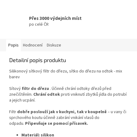
Přes 3000 výdejních míst
po celé ČR
Popis
Hodnocení
Diskuze
Detailní popis produktu
Silikonový sítkový filtr do dřezu, sítko do dřezu na odtok - mix
barev
Sítový
filtr do dřezu
. Účinně chrání odtoky dřezů před
znečištěním.
Chrání odtok
proti vniknutí zbytků jídla do potrubí
a jejich ucpání.
Filtr
dobře poslouží jak v kuchyni, tak v koupelně
– u vany či
sprchového koutu účinně zabrání vnikání vlasů do
odpadu.
Připevňuje se pomocí přísavek.
Materiál: silikon