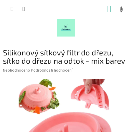
Přejít
NÁKUP
na
obsah
KOŠÍK
Silikonový sítkový filtr do dřezu,
sítko do dřezu na odtok - mix barev
Průměrné
Neohodnoceno
Podrobnosti hodnocení
hodnocení
produktu
je
0,0
z
5
hvězdiček.