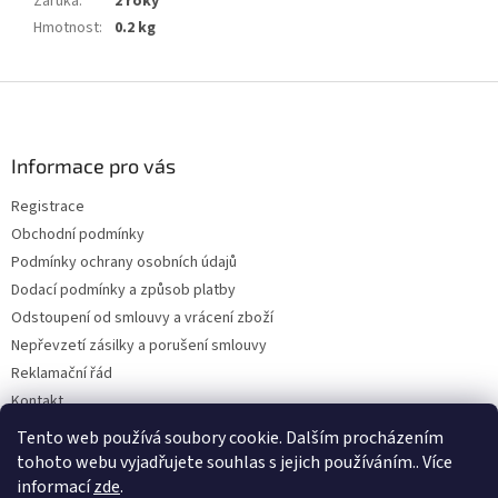
Záruka
:
2 roky
Hmotnost
:
0.2 kg
Z
á
p
a
Informace pro vás
t
Registrace
í
Obchodní podmínky
Podmínky ochrany osobních údajů
Dodací podmínky a způsob platby
Odstoupení od smlouvy a vrácení zboží
Nepřevzetí zásilky a porušení smlouvy
Reklamační řád
Kontakt
Napište nám
Tento web používá soubory cookie. Dalším procházením
tohoto webu vyjadřujete souhlas s jejich používáním.. Více
informací
zde
.