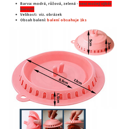
Barva: modrá, růžová, zelená -
není možný výběr
barvy!!!
Velikost:
viz. obrázek
Obsah balení:
balení obsahuje 1ks