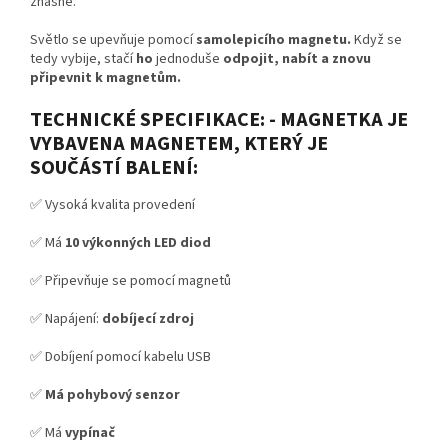
zhasne.
Světlo se upevňuje pomocí
samolepicího magnetu.
Když se
tedy vybije, stačí
ho
jednoduše
odpojit, nabít a znovu
připevnit k magnetům.
TECHNICKÉ SPECIFIKACE: - MAGNETKA JE
VYBAVENA MAGNETEM, KTERÝ JE
SOUČÁSTÍ BALENÍ:
✅ Vysoká kvalita provedení
✅ Má
10 výkonných LED diod
✅ Připevňuje se pomocí magnetů
✅ Napájení:
dobíjecí zdroj
✅ Dobíjení pomocí kabelu USB
✅
Má pohybový senzor
✅ Má
vypínač