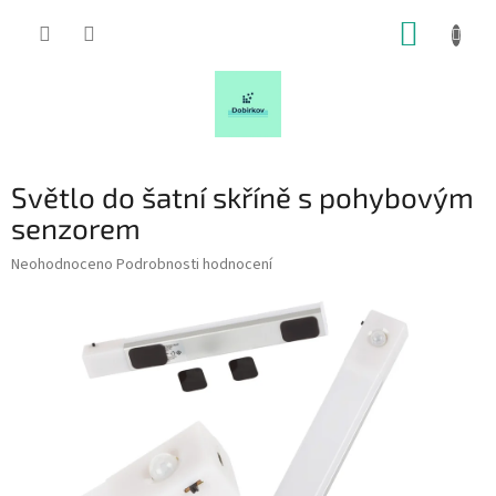
Přejít
NÁKUP
na
obsah
KOŠÍK
Světlo do šatní skříně s pohybovým
senzorem
Průměrné
Neohodnoceno
Podrobnosti hodnocení
hodnocení
produktu
je
0,0
z
5
hvězdiček.