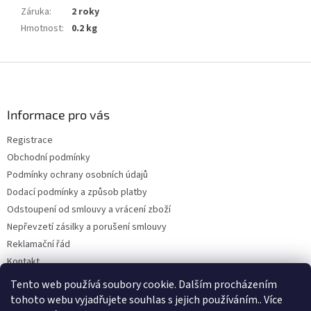
Záruka
:
2 roky
Hmotnost
:
0.2 kg
Z
á
p
a
Informace pro vás
t
Registrace
í
Obchodní podmínky
Podmínky ochrany osobních údajů
Dodací podmínky a způsob platby
Odstoupení od smlouvy a vrácení zboží
Nepřevzetí zásilky a porušení smlouvy
Reklamační řád
Kontakt
Napište nám
Tento web používá soubory cookie. Dalším procházením
tohoto webu vyjadřujete souhlas s jejich používáním.. Více