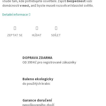
všude tam, kde potřebujete osvětlení. Zajistí
bezpečnost
vaší
domácnosti
v noci,
aniž byste museli rozsvěcet klasické světlo.
Detailní informace
ZEPTAT SE
HLÍDAT
SDÍLET
DOPRAVA ZDARMA
OD 399 Kč pro registrované zákazníky
Baleno ekologicky
do použitých krabic
Garance doručení
nepoškozeného zboží