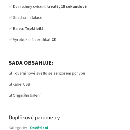
✅ Dva režimy svícení:
trvalé, 15 sekundové
✅ Snadná instalace
✅ Barva:
Teplá bílá
✅ Výrobek má certifikát
CE
SADA OBSAHUJE:
☑️ Tovární nové světlo se senzorem pohybu
☑️ kabel USB
☑️ Originální balení
Doplňkové parametry
Kategorie
:
Osvětlení