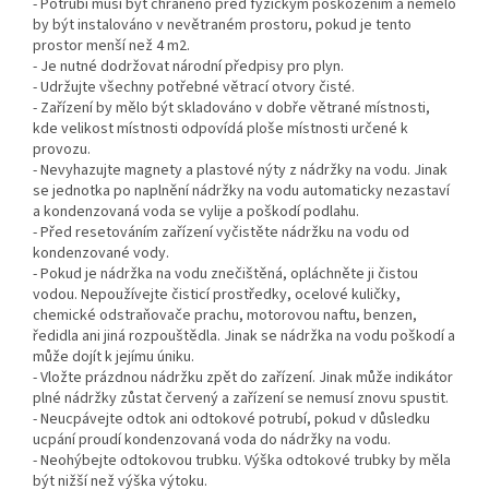
- Potrubí musí být chráněno před fyzickým poškozením a nemělo
by být instalováno v nevětraném prostoru, pokud je tento
prostor menší než 4 m2.
- Je nutné dodržovat národní předpisy pro plyn.
- Udržujte všechny potřebné větrací otvory čisté.
- Zařízení by mělo být skladováno v dobře větrané místnosti,
kde velikost místnosti odpovídá ploše místnosti určené k
provozu.
- Nevyhazujte magnety a plastové nýty z nádržky na vodu. Jinak
se jednotka po naplnění nádržky na vodu automaticky nezastaví
a kondenzovaná voda se vylije a poškodí podlahu.
- Před resetováním zařízení vyčistěte nádržku na vodu od
kondenzované vody.
- Pokud je nádržka na vodu znečištěná, opláchněte ji čistou
vodou. Nepoužívejte čisticí prostředky, ocelové kuličky,
chemické odstraňovače prachu, motorovou naftu, benzen,
ředidla ani jiná rozpouštědla. Jinak se nádržka na vodu poškodí a
může dojít k jejímu úniku.
- Vložte prázdnou nádržku zpět do zařízení. Jinak může indikátor
plné nádržky zůstat červený a zařízení se nemusí znovu spustit.
- Neucpávejte odtok ani odtokové potrubí, pokud v důsledku
ucpání proudí kondenzovaná voda do nádržky na vodu.
- Neohýbejte odtokovou trubku. Výška odtokové trubky by měla
být nižší než výška výtoku.