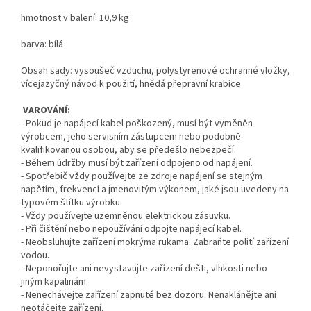
hmotnost v balení: 10,9 kg
barva: bílá
Obsah sady: vysoušeč vzduchu, polystyrenové ochranné vložky,
vícejazyčný návod k použití, hnědá přepravní krabice
VAROVÁNÍ:
- Pokud je napájecí kabel poškozený, musí být vyměněn
výrobcem, jeho servisním zástupcem nebo podobně
kvalifikovanou osobou, aby se předešlo nebezpečí.
- Během údržby musí být zařízení odpojeno od napájení.
- Spotřebič vždy používejte ze zdroje napájení se stejným
napětím, frekvencí a jmenovitým výkonem, jaké jsou uvedeny na
typovém štítku výrobku.
- Vždy používejte uzemněnou elektrickou zásuvku.
- Při čištění nebo nepoužívání odpojte napájecí kabel.
- Neobsluhujte zařízení mokrýma rukama. Zabraňte polití zařízení
vodou.
- Neponořujte ani nevystavujte zařízení dešti, vlhkosti nebo
jiným kapalinám.
- Nenechávejte zařízení zapnuté bez dozoru. Nenaklánějte ani
neotáčejte zařízení.