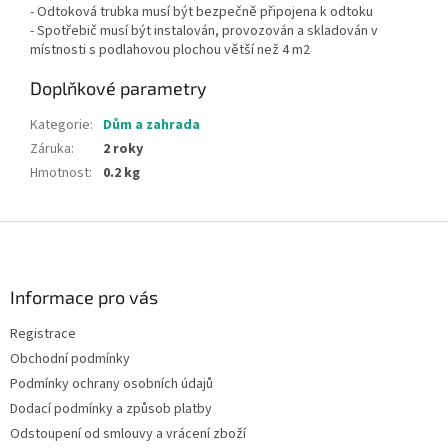
- Odtoková trubka musí být bezpečně připojena k odtoku
- Spotřebič musí být instalován, provozován a skladován v
místnosti s podlahovou plochou větší než 4 m2
Doplňkové parametry
Kategorie
:
Dům a zahrada
Záruka
:
2 roky
Hmotnost
:
0.2 kg
Z
á
p
a
Informace pro vás
t
Registrace
í
Obchodní podmínky
Podmínky ochrany osobních údajů
Dodací podmínky a způsob platby
Odstoupení od smlouvy a vrácení zboží