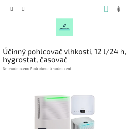
Přejít
NÁKUP
na
obsah
KOŠÍK
Účinný pohlcovač vlhkosti, 12 l/24 h,
hygrostat, časovač
Průměrné
Neohodnoceno
Podrobnosti hodnocení
hodnocení
produktu
je
0,0
z
5
hvězdiček.