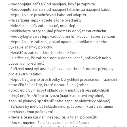
- Neodpojujte zařízení od napájení, když je zapnuté.
- Neodpojujte zařízení od napájení taháním za napájecí kabel.
- Nepoužívejte prodlužovací kabel ani adaptér.
- Na zařízení nepokládejte žádné předměty.
- Nelezte na zařízení ani na něj nesedejte.
- Nevkládejte prsty ani jiné předměty do výstupu vzduchu.
- Nedotýkejte se vstupu vzduchu ani hliníkových žeber zařízení.
- Nepoužívejte zařízení, pokud upadlo, je poškozeno nebo
vykazuje známky poruchy.
- Nečistěte zařízení žádnými chemikáliemi.
- Ujistěte se, že zařízení není v dosahu ohně, hořlavých nebo
výbušných předmětů.
- Zařízení musí být instalováno v souladu s národními předpisy
pro elektroinstalaci.
- Nepoužívejte jiné prostředky k urychlení procesu odmrazování
nebo čištění, než ty, které doporučuje výrobce.
- Spotřebič by měl být skladován v místnosti bez jakýchkoli
zdrojů nepřetržitého provozu (například: otevřený oheň,
zapnutý plynový spotřebič nebo zapnutý elektrický ohřívač).
- Zařízení by mělo být skladováno způsobem, který zabraňuje
mechanickému poškození.
- Nedělejte na kusy ani nespalujte, a to ani po použití.
- Upozorňujeme, že chladiva nemusí mít zápach.