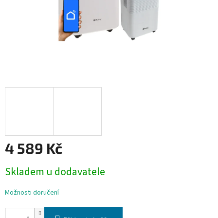
4 589 Kč
Měrná
Skladem u dodavatele
cena:
Možnosti doručení