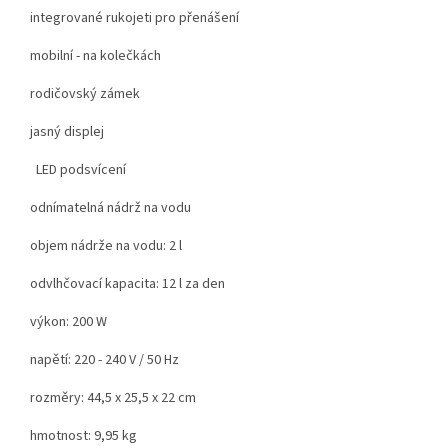
integrované rukojeti pro přenášení
mobilní - na kolečkách
rodičovský zámek
jasný displej
LED podsvícení
odnímatelná nádrž na vodu
objem nádrže na vodu: 2 l
odvlhčovací kapacita: 12 l za den
výkon: 200 W
napětí: 220 - 240 V / 50 Hz
rozměry: 44,5 x 25,5 x 22 cm
hmotnost: 9,95 kg