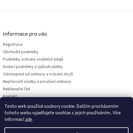
Z
á
p
a
Informace pro vás
t
Registrace
í
Obchodní podmínky
Podmínky ochrany osobních údajů
Dodací podmínky a způsob platby
Odstoupení od smlouvy a vrácení zboží
Nepřevzetí zásilky a porušení smlouvy
Reklamační řád
Kontakt
Napište nám
Tento web používá soubory cookie. Dalším procházením
tohoto webu vyjadřujete souhlas s jejich používáním.. Více
informací
zde
.
Vytvořil Shoptet