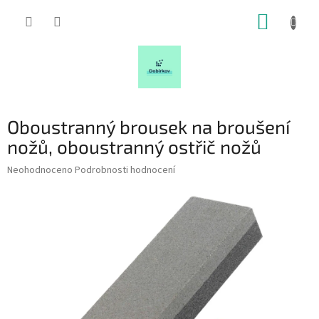
Přejít
NÁKUP
na
obsah
KOŠÍK
Oboustranný brousek na broušení
nožů, oboustranný ostřič nožů
Průměrné
Neohodnoceno
Podrobnosti hodnocení
hodnocení
produktu
je
0,0
z
5
hvězdiček.