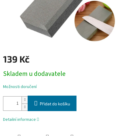
139 Kč
Měrná
Skladem u dodavatele
cena:
Možnosti doručení
Přidat do košíku
Detailní informace