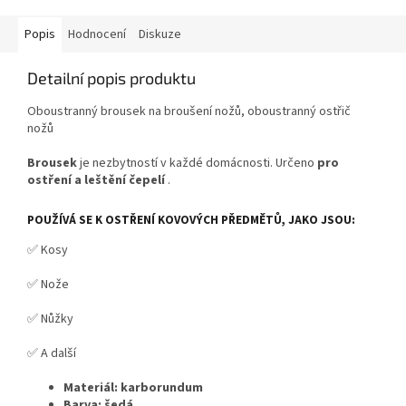
Popis
Hodnocení
Diskuze
Detailní popis produktu
Oboustranný brousek na broušení nožů, oboustranný ostřič
nožů
Brousek
je nezbytností v každé domácnosti. Určeno
pro
ostření a leštění čepelí
.
POUŽÍVÁ SE K OSTŘENÍ KOVOVÝCH PŘEDMĚTŮ, JAKO JSOU:
✅ Kosy
✅ Nože
✅ Nůžky
✅ A další
Materiál:
karborundum
Barva: šedá