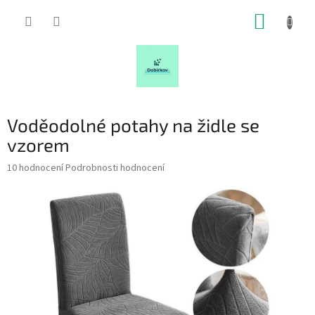
Přejít
NÁKUP
na
obsah
KOŠÍK
Voděodolné potahy na židle se
vzorem
Průměrné
10 hodnocení
Podrobnosti hodnocení
hodnocení
produktu
je
5,0
z
5
hvězdiček.