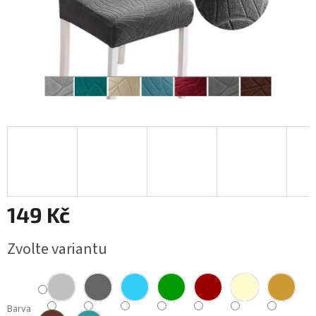
149 Kč
Měrná
Zvolte variantu
cena:
Barva