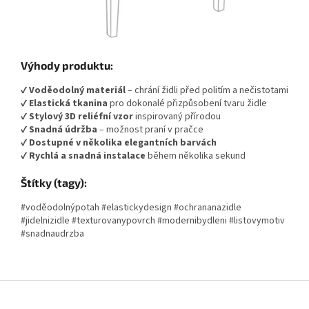
Výhody produktu:
✔
Voděodolný materiál
– chrání židli před politím a nečistotami
✔
Elastická tkanina
pro dokonalé přizpůsobení tvaru židle
✔
Stylový 3D reliéfní vzor
inspirovaný přírodou
✔
Snadná údržba
– možnost praní v pračce
✔
Dostupné v několika elegantních barvách
✔
Rychlá a snadná instalace
během několika sekund
Štítky (tagy):
#voděodolnýpotah #elastickydesign #ochrananazidle
#jidelnizidle #texturovanypovrch #modernibydleni #listovymotiv
#snadnaudrzba
Z
á