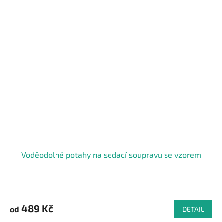
Voděodolné potahy na sedací soupravu se vzorem
Průměrné
hodnocení
produktu
489 Kč
od
DETAIL
je