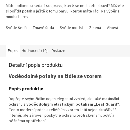
4,9
Máte oblíbenou sedací soupravu, které se nechcete zbavit? Můžete
z
si pořídit potah a ještě k tomu barvu, kterou máte rádi. Na výběr z
5
mnoha barev.
hvězdiček.
Světle šedá
Tmavě šedá
Světle modrá
Zelená
Vínová
Kr
Popis
Hodnocení (10)
Diskuze
Detailní popis produktu
Voděodolné potahy na židle se vzorem
Popis produktu:
Dopřejte svým židlím nejen elegantní vzhled, ale také maximální
ochranu s
voděodolným elastickým potahem „Leaf Guard“
.
Tento moderní potah s reliéfním vzorem listů nejen zkrášlí váš
interiér, ale zároveň poskytne ochranu proti skvrnám, polití a
běžnému opotřebení.