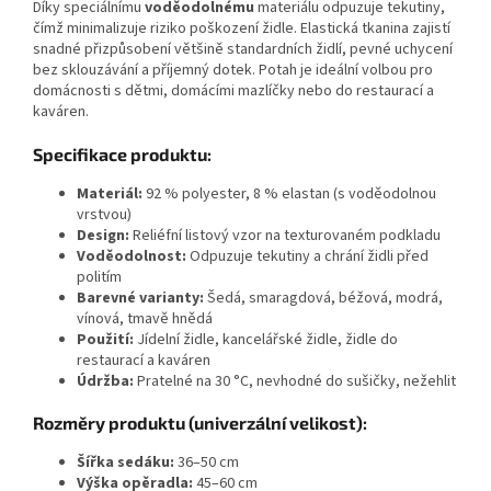
Díky speciálnímu
voděodolnému
materiálu odpuzuje tekutiny,
čímž minimalizuje riziko poškození židle. Elastická tkanina zajistí
snadné přizpůsobení většině standardních židlí, pevné uchycení
bez sklouzávání a příjemný dotek. Potah je ideální volbou pro
domácnosti s dětmi, domácími mazlíčky nebo do restaurací a
kaváren.
Specifikace produktu:
Materiál:
92 % polyester, 8 % elastan (s voděodolnou
vrstvou)
Design:
Reliéfní listový vzor na texturovaném podkladu
Voděodolnost:
Odpuzuje tekutiny a chrání židli před
politím
Barevné varianty:
Šedá, smaragdová, béžová, modrá,
vínová, tmavě hnědá
Použití:
Jídelní židle, kancelářské židle, židle do
restaurací a kaváren
Údržba:
Pratelné na 30 °C, nevhodné do sušičky, nežehlit
Rozměry produktu (univerzální velikost):
Šířka sedáku:
36–50 cm
Výška opěradla:
45–60 cm