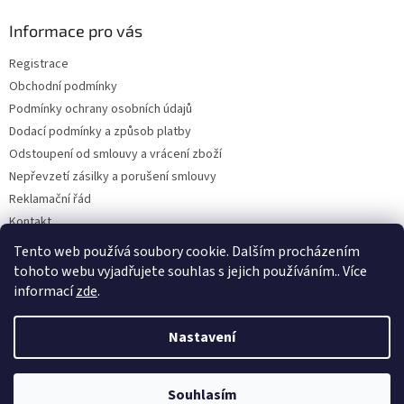
p
a
Informace pro vás
t
Registrace
í
Obchodní podmínky
Podmínky ochrany osobních údajů
Dodací podmínky a způsob platby
Odstoupení od smlouvy a vrácení zboží
Nepřevzetí zásilky a porušení smlouvy
Reklamační řád
Kontakt
Napište nám
Tento web používá soubory cookie. Dalším procházením
tohoto webu vyjadřujete souhlas s jejich používáním.. Více
informací
zde
.
Vytvořil Shoptet
Nastavení
Copyright 2026
Dobirkov.cz
. Všechna práva vyhrazena.
Upravit
Souhlasím
nastavení cookies