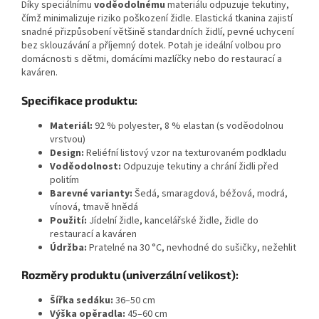
Díky speciálnímu
voděodolnému
materiálu odpuzuje tekutiny,
čímž minimalizuje riziko poškození židle. Elastická tkanina zajistí
snadné přizpůsobení většině standardních židlí, pevné uchycení
bez sklouzávání a příjemný dotek. Potah je ideální volbou pro
domácnosti s dětmi, domácími mazlíčky nebo do restaurací a
kaváren.
Specifikace produktu:
Materiál:
92 % polyester, 8 % elastan (s voděodolnou
vrstvou)
Design:
Reliéfní listový vzor na texturovaném podkladu
Voděodolnost:
Odpuzuje tekutiny a chrání židli před
politím
Barevné varianty:
Šedá, smaragdová, béžová, modrá,
vínová, tmavě hnědá
Použití:
Jídelní židle, kancelářské židle, židle do
restaurací a kaváren
Údržba:
Pratelné na 30 °C, nevhodné do sušičky, nežehlit
Rozměry produktu (univerzální velikost):
Šířka sedáku:
36–50 cm
Výška opěradla:
45–60 cm