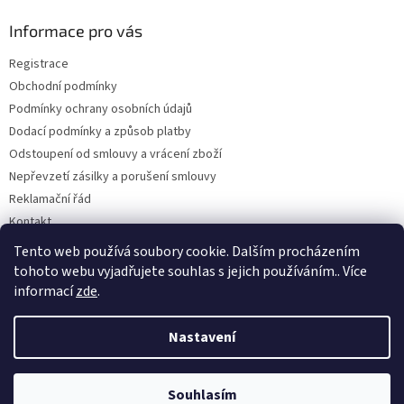
p
a
Informace pro vás
t
Registrace
í
Obchodní podmínky
Podmínky ochrany osobních údajů
Dodací podmínky a způsob platby
Odstoupení od smlouvy a vrácení zboží
Nepřevzetí zásilky a porušení smlouvy
Reklamační řád
Kontakt
Napište nám
Tento web používá soubory cookie. Dalším procházením
tohoto webu vyjadřujete souhlas s jejich používáním.. Více
informací
zde
.
Vytvořil Shoptet
Nastavení
Copyright 2026
Dobirkov.cz
. Všechna práva vyhrazena.
Upravit
Souhlasím
nastavení cookies