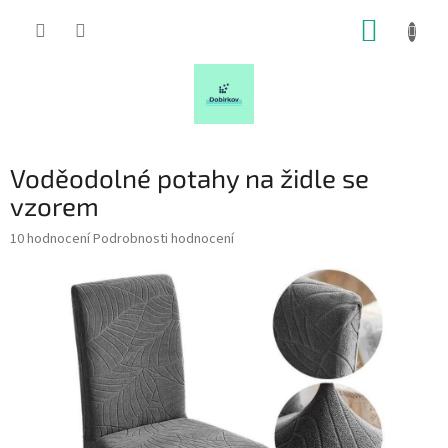
Přejít
NÁKUP
na
obsah
KOŠÍK
Voděodolné potahy na židle se
vzorem
Průměrné
10 hodnocení
Podrobnosti hodnocení
hodnocení
produktu
je
5,0
z
5
hvězdiček.