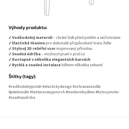
Výhody produktu:
✔
Voděodolný materiál
– chrání židli před politím a nečistotami
✔
Elastická tkanina
pro dokonalé přizpůsobení tvaru židle
✔
Stylový 3D reliéfní vzor
inspirovaný přírodou
✔
Snadná údržba
– možnost praní v pračce
✔
Dostupné v několika elegantních barvách
✔
Rychlá a snadná instalace
během několika sekund
Štítky (tagy):
#voděodolnýpotah #elastickydesign #ochrananazidle
#jidelnizidle #texturovanypovrch #modernibydleni #listovymotiv
#snadnaudrzba
Z
á