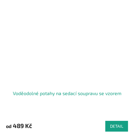
Voděodolné potahy na sedací soupravu se vzorem
Průměrné
hodnocení
produktu
489 Kč
od
DETAIL
je