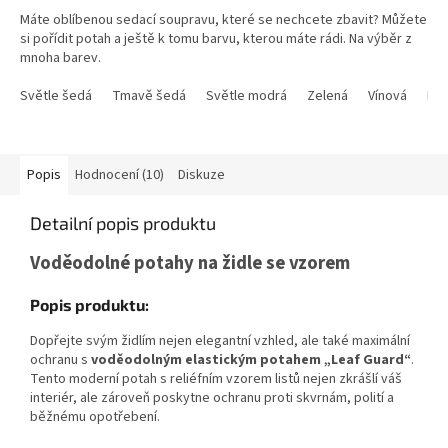
4,9
Máte oblíbenou sedací soupravu, které se nechcete zbavit? Můžete
z
si pořídit potah a ještě k tomu barvu, kterou máte rádi. Na výběr z
5
mnoha barev.
hvězdiček.
Světle šedá
Tmavě šedá
Světle modrá
Zelená
Vínová
Kr
Popis
Hodnocení (10)
Diskuze
Detailní popis produktu
Voděodolné potahy na židle se vzorem
Popis produktu:
Dopřejte svým židlím nejen elegantní vzhled, ale také maximální
ochranu s
voděodolným elastickým potahem „Leaf Guard“
.
Tento moderní potah s reliéfním vzorem listů nejen zkrášlí váš
interiér, ale zároveň poskytne ochranu proti skvrnám, polití a
běžnému opotřebení.