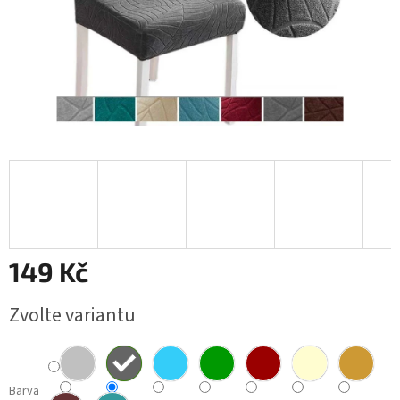
149 Kč
Měrná
Zvolte variantu
cena:
Barva