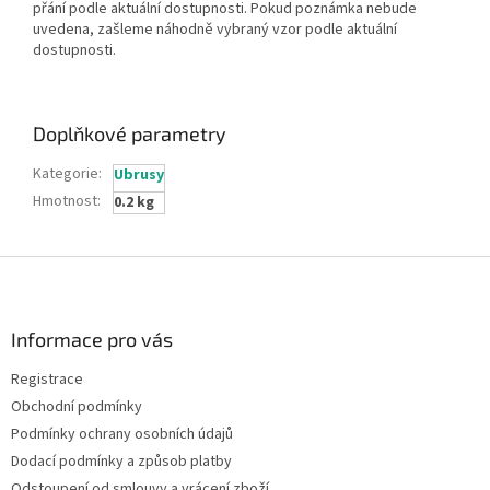
přání podle aktuální dostupnosti. Pokud poznámka nebude
uvedena, zašleme náhodně vybraný vzor podle aktuální
dostupnosti.
Doplňkové parametry
Kategorie
:
Ubrusy
Hmotnost
:
0.2 kg
Z
á
p
a
Informace pro vás
t
Registrace
í
Obchodní podmínky
Podmínky ochrany osobních údajů
Dodací podmínky a způsob platby
Odstoupení od smlouvy a vrácení zboží