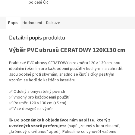
po celé ČR
Popis
Hodnocení
Diskuze
Detailní popis produktu
Výběr PVC ubrusů CERATOWY 120X130 cm
Praktické PVC ubrusy CERATOWY o rozměru 120 × 130 cm jsou
ideálním řešením pro každodenní použití v kuchyni i na zahradě.
Jsou odolné proti skvrnám, snadno se čistí a díky pestrým
vzorům se hodí do každého interiéru.
✅ Odolný a omyvatelný povrch
✅ Vhodný pro každodenní použití
✅ Rozměr: 120 × 130 cm (±5 cm)
✅ Více designů na výběr
📝
Do poznámky k objednávce nám napište, který z
uvedených vzorů preferujete
(např. „zelený s kopretinami“,
„krémový s květinou“ apod.). Pokusíme se vyhovět vašemu