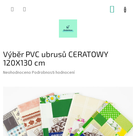
Přejít
NÁKUP
na
obsah
KOŠÍK
Výběr PVC ubrusů CERATOWY
120X130 cm
Průměrné
Neohodnoceno
Podrobnosti hodnocení
hodnocení
produktu
je
0,0
z
5
hvězdiček.