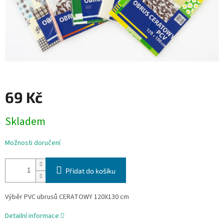
69 Kč
Měrná
Skladem
cena:
Možnosti doručení
Přidat do košíku
Výběr PVC ubrusů CERATOWY 120X130 cm
Detailní informace