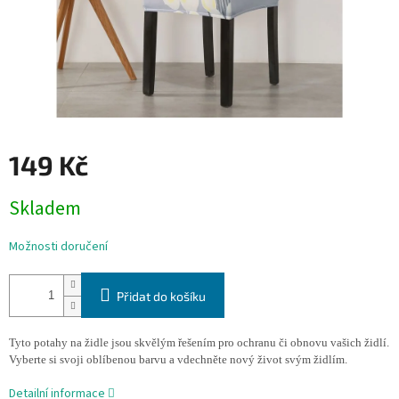
149 Kč
Měrná
Skladem
cena:
Možnosti doručení
Přidat do košíku
Tyto potahy na židle jsou skvělým řešením pro ochranu či obnovu vašich židlí.
Vyberte si svoji oblíbenou barvu a vdechněte nový život svým židlím.
Detailní informace