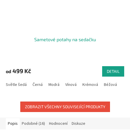
Sametové potahy na sedačku
499 Kč
od
DETAIL
Světle šedá
Černá
Modrá
Vínová
Krémová
Béžová
ZOBRAZIT VŠECHNY SOUVISEJÍCÍ PRODUKTY
Popis
Podobné (16)
Hodnocení
Diskuze