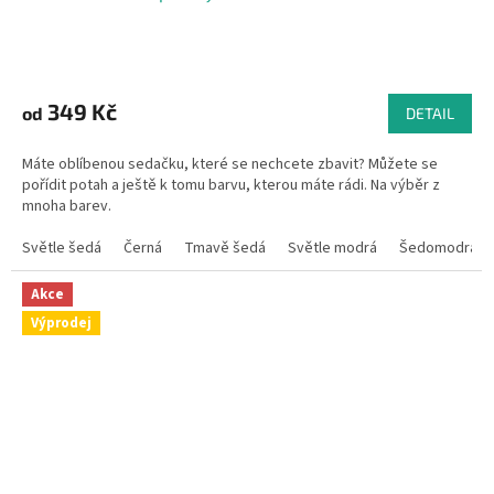
Průměrné
hodnocení
produktu
349 Kč
od
DETAIL
je
4,9
Máte oblíbenou sedačku, které se nechcete zbavit? Můžete se
z
pořídit potah a ještě k tomu barvu, kterou máte rádi. Na výběr z
5
mnoha barev.
hvězdiček.
Světle šedá
Černá
Tmavě šedá
Světle modrá
Šedomodrá
Akce
Výprodej