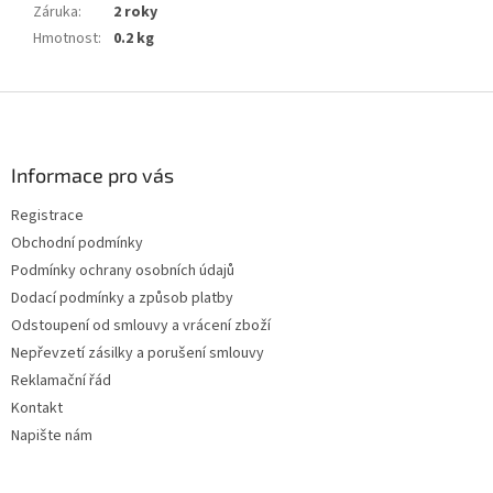
Záruka
:
2 roky
Hmotnost
:
0.2 kg
Z
á
p
a
Informace pro vás
t
Registrace
í
Obchodní podmínky
Podmínky ochrany osobních údajů
Dodací podmínky a způsob platby
Odstoupení od smlouvy a vrácení zboží
Nepřevzetí zásilky a porušení smlouvy
Reklamační řád
Kontakt
Napište nám