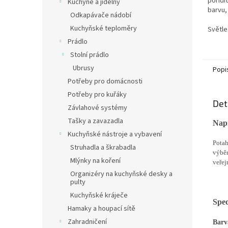
pořídi
Kuchyně a jídelny
hvězdi
barvu,
Odkapávače nádobí
výběr
Kuchyňské teploměry
Světle
Prádlo
Stolní prádlo
Ubrusy
Popi
Potřeby pro domácnosti
Potřeby pro kuřáky
Det
Závlahové systémy
Tašky a zavazadla
Napí
Kuchyňské nástroje a vybavení
Potah
Struhadla a škrabadla
výběr
Mlýnky na koření
veřej
Organizéry na kuchyňské desky a
pulty
Kuchyňské kráječe
Spec
Hamaky a houpací sítě
Zahradničení
Barv