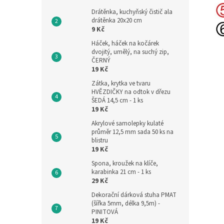
Drátěnka, kuchyňský čistič ala
drátěnka 20x20 cm
9 Kč
Háček, háček na kočárek
dvojitý, umělý, na suchý zip,
ČERNÝ
19 Kč
Zátka, krytka ve tvaru
HVĚZDIČKY na odtok v dřezu
ŠEDÁ 14,5 cm - 1 ks
19 Kč
Akrylové samolepky kulaté
průměr 12,5 mm sada 50 ks na
blistru
19 Kč
Spona, kroužek na klíče,
karabinka 21 cm - 1 ks
29 Kč
Dekorační dárková stuha PMAT
(šířka 5mm, délka 9,5m) -
PINITOVÁ
19 Kč