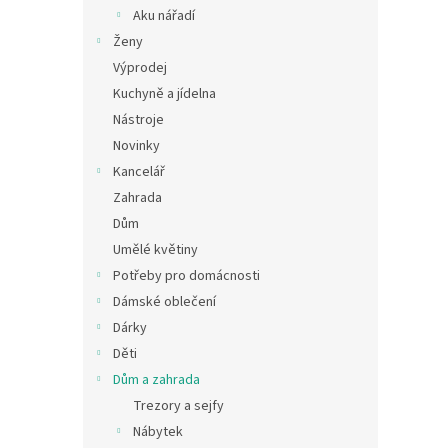
n
Aku nářadí
e
Ženy
l
Výprodej
Kuchyně a jídelna
Nástroje
Novinky
Kancelář
Zahrada
Dům
Umělé květiny
Potřeby pro domácnosti
Dámské oblečení
Dárky
Děti
Dům a zahrada
Trezory a sejfy
Nábytek