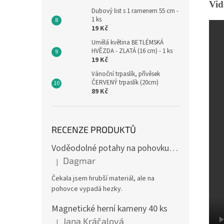
Vid
Dubový list s 1 ramenem 55 cm -
1 ks
19 Kč
Umělá květina BETLÉMSKÁ
HVĚZDA - ZLATÁ (16 cm) - 1 ks
19 Kč
Vánoční trpaslík, přívěsek
ČERVENÝ trpaslík (20cm)
89 Kč
RECENZE PRODUKTŮ
Voděodolné potahy na pohovku se vzorem
Dagmar
|
Hodnocení produktu je 4 z 5 hvězdiček.
Čekala jsem hrubší materiál, ale na
pohovce vypadá hezky.
Magnetické herní kameny 40 ks
Jana Kráčalová
|