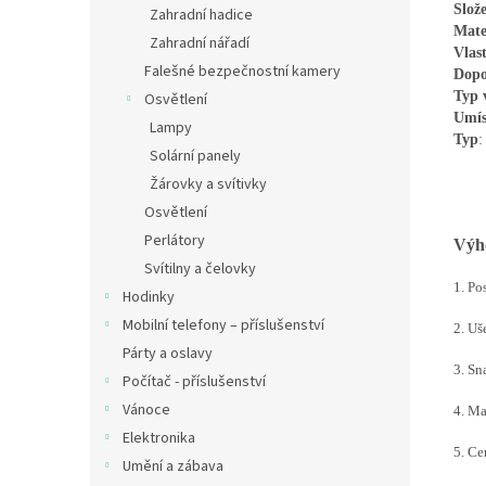
Slož
Zahradní hadice
Mate
Zahradní nářadí
Vlast
Falešné bezpečnostní kamery
Dopo
Typ
Osvětlení
Umís
Lampy
Typ
:
Solární panely
Žárovky a svítivky
Osvětlení
Perlátory
Výho
Svítilny a čelovky
1. Po
Hodinky
Mobilní telefony – příslušenství
2. Uš
Párty a oslavy
3. Sn
Počítač - příslušenství
Vánoce
4. Ma
Elektronika
5. Ce
Umění a zábava