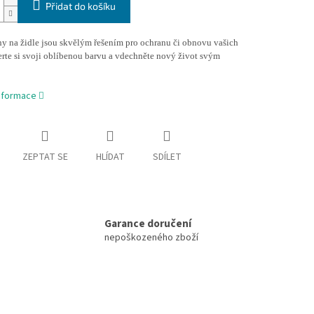
Přidat do košíku
hy na židle jsou skvělým řešením pro ochranu či obnovu vašich
erte si svoji oblíbenou barvu a vdechněte nový život svým
informace
ZEPTAT SE
HLÍDAT
SDÍLET
Garance doručení
nepoškozeného zboží