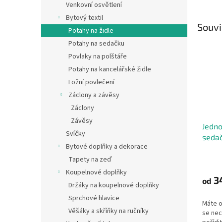
Venkovní osvětlení
Bytový textil
Souvi
Potahy na židle
Potahy na sedačku
Povlaky na polštáře
Potahy na kancelářské židle
Ložní povlečení
Záclony a závěsy
Záclony
Závěsy
Jedno
Svíčky
sedač
Bytové doplňky a dekorace
Průmě
Tapety na zeď
hodno
Koupelnové doplňky
produ
3
od
Držáky na koupelnové doplňky
je
4,9
Sprchové hlavice
Máte o
z
Věšáky a skříňky na ručníky
se nec
5