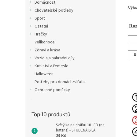
Domácnost
Výbor
Chovatelské potřeby
Sport
Ostatní
Rozm
Hračky
Velikonoce
Zdraví a krása
U
Vozidla a náhradní díly
Kutilství a řemeslo
Halloween
Potřeby pro domácí zvířata
Ochranné pomůcky
Top 10 produktů
Světýlka na drátku 10 LED (na
baterie) - STUDENÁ BÍLÁ
29 Kč