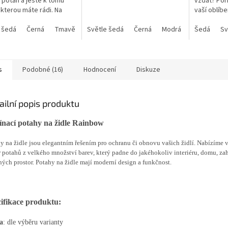
t potah a ještě k tomu
vzdát? Poři
ček.
 kterou máte rádi. Na
vaší oblíb
 z mnoha barev.
 šedá
Černá
Tmavě šedá
Světle šedá
Světle modrá
Černá
Šedomodrá
Modrá
Vínová
Šedá
Modrá
Sv
K
s
Podobné (16)
Hodnocení
Diskuze
ailní popis produktu
nací potahy na židle Rainbow
y na židle jsou elegantním řešením pro ochranu či obnovu vašich židlí. Nabízíme v
 potahů z velkého množství barev, který padne do jakéhokoliv interiéru, domu, zah
ných prostor. Potahy na židle mají moderní design a funkčnost.
ifikace produktu:
a
: dle výběru varianty