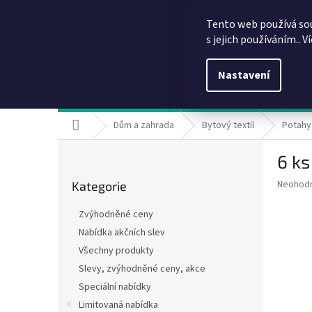
Přejít
info@dobirkov.cz
na
Tento web používá so
obsah
s jejich používáním.. V
Nastavení
Hodnocení obchodu
VÝHODY REGISTRACE
Sl
Domů
Dům a zahrada
Bytový textil
Potahy 
P
6 ks
o
Přeskočit
s
Průměr
Neohod
Kategorie
kategorie
t
hodnoce
r
produkt
Zvýhodněné ceny
a
je
Nabídka akčních slev
0,0
n
z
Všechny produkty
n
5
í
Slevy, zvýhodněné ceny, akce
hvězdič
p
Speciální nabídky
a
Limitovaná nabídka