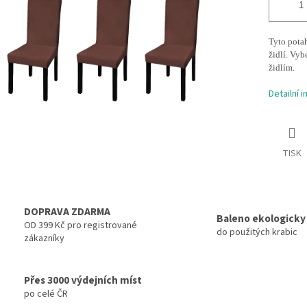
Tyto pota
židlí. Vyb
židlím.
Detailní 
TISK
DOPRAVA ZDARMA
Baleno ekologicky
OD 399 Kč pro registrované
do použitých krabic
zákazníky
Přes 3000 výdejních míst
po celé ČR