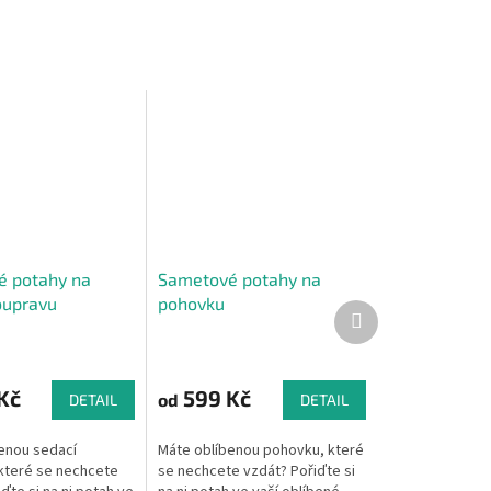
 potahy na
Sametové potahy na
oupravu
pohovku
Další
produkt
Kč
599 Kč
od
DETAIL
DETAIL
enou sedací
Máte oblíbenou pohovku, které
které se nechcete
se nechcete vzdát? Pořiďte si