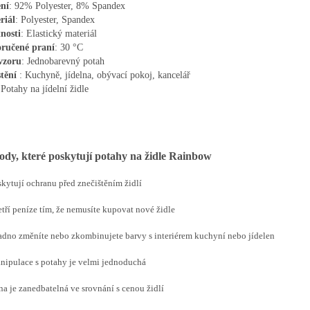
ení
: 92% Polyester, 8% Spandex
riál
: Polyester, Spandex
nosti
: Elastický materiál
ručené
praní
: 30 °C
vzoru
: Jednobarevný potah
tění
: Kuchyně, jídelna, obývací pokoj, kancelář
 Potahy na jídelní židle
dy, které poskytují potahy na židle Rainbow
skytují ochranu před znečištěním židlí
etří peníze tím, že nemusíte kupovat nové židle
adno změníte nebo zkombinujete barvy s interiérem kuchyní nebo jídelen
nipulace s potahy je velmi jednoduchá
na je zanedbatelná ve srovnání s cenou židlí