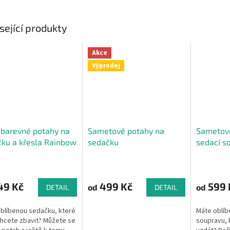
sející produkty
Akce
Výprodej
barevné potahy na
Sametové potahy na
Sametové
ku a křesla Rainbow
sedačku
sedací s
rné
cení
ktu
49 Kč
499 Kč
599 
od
od
DETAIL
DETAIL
blíbenou sedačku, které
Máte oblíb
hcete zbavit? Můžete se
soupravu, 