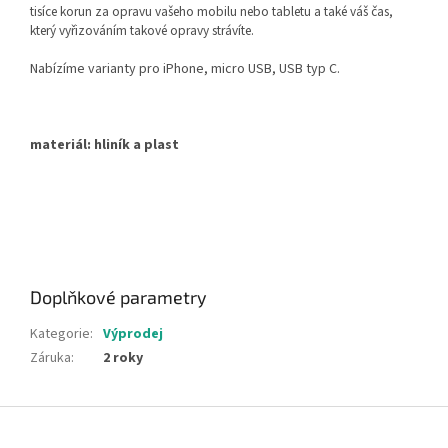
tisíce korun za opravu vašeho mobilu nebo tabletu a také váš čas,
který vyřizováním takové opravy strávíte.
Nabízíme varianty pro iPhone, micro USB, USB typ C.
materiál: hliník a plast
Doplňkové parametry
Kategorie
:
Výprodej
Záruka
:
2 roky
Z
á