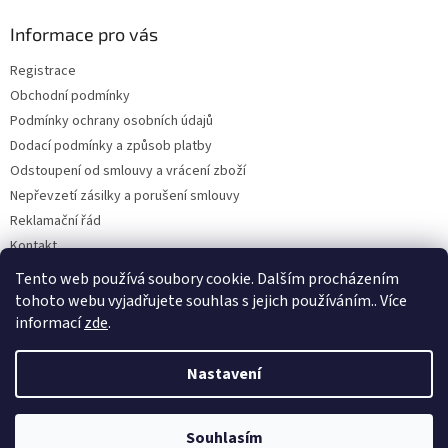
p
a
Informace pro vás
t
Registrace
í
Obchodní podmínky
Podmínky ochrany osobních údajů
Dodací podmínky a způsob platby
Odstoupení od smlouvy a vrácení zboží
Nepřevzetí zásilky a porušení smlouvy
Reklamační řád
Kontakt
Napište nám
Tento web používá soubory cookie. Dalším procházením
tohoto webu vyjadřujete souhlas s jejich používáním.. Více
informací
zde
.
Vytvořil Shoptet
Nastavení
Copyright 2026
Dobirkov.cz
. Všechna práva vyhrazena.
Upravit
Souhlasím
nastavení cookies