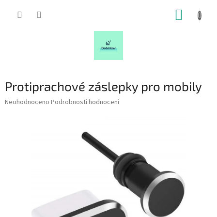
Přejít
NÁKUP
na
obsah
KOŠÍK
Protiprachové záslepky pro mobily
Průměrné
Neohodnoceno
Podrobnosti hodnocení
hodnocení
produktu
je
0,0
z
5
hvězdiček.