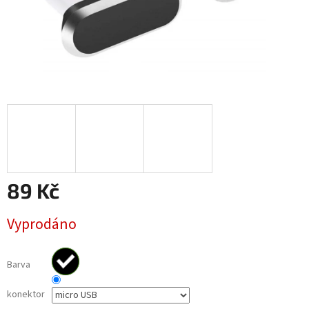
89 Kč
Měrná
Vyprodáno
cena:
Barva
konektor