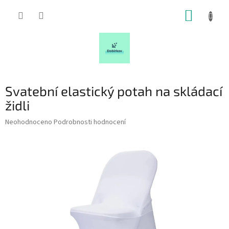
Přejít
NÁKUP
na
obsah
KOŠÍK
Svatební elastický potah na skládací
židli
Průměrné
Neohodnoceno
Podrobnosti hodnocení
hodnocení
produktu
je
0,0
z
5
hvězdiček.