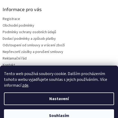
p
a
Informace pro vás
t
Registrace
í
Obchodní podmínky
Podmínky ochrany osobních údajů
Dodací podmínky a způsob platby
Odstoupení od smlouvy a vrácení zboží
Nepřevzetí zásilky a porušení smlouvy
Reklamační řád
Kontakt
Napište nám
Tento web používá soubory cookie. Dalším procházením
tohoto webu vyjadřujete souhlas s jejich používáním.. Více
informací
zde
.
Vytvořil Shoptet
Nastavení
Copyright 2026
Dobirkov.cz
. Všechna práva vyhrazena.
Upravit
Souhlasím
nastavení cookies