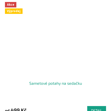
Akce
Výprodej
Sametové potahy na sedačku
499 Kč
od
DETAIL