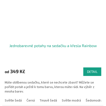
Jednobarevné potahy na sedačku a křesla Rainbow
Průměrné
hodnocení
produktu
349 Kč
od
DETAIL
je
4,9
Máte oblíbenou sedačku, které se nechcete zbavit? Můžete se
z
pořídit potah a ještě k tomu barvu, kterou máte rádi. Na výběr z
5
mnoha barev.
hvězdiček.
Světle šedá
Černá
Tmavě šedá
Světle modrá
Šedomodrá