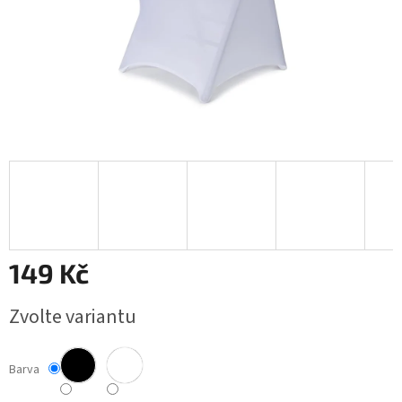
149 Kč
Měrná
Zvolte variantu
cena:
Barva