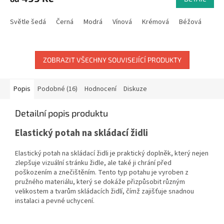
Světle šedá
Černá
Modrá
Vínová
Krémová
Béžová
ZOBRAZIT VŠECHNY SOUVISEJÍCÍ PRODUKTY
Popis
Podobné (16)
Hodnocení
Diskuze
Detailní popis produktu
Elastický potah na skládací židli
Elastický potah na skládací židli je praktický doplněk, který nejen
zlepšuje vizuální stránku židle, ale také ji chrání před
poškozením a znečištěním. Tento typ potahu je vyroben z
pružného materiálu, který se dokáže přizpůsobit různým
velikostem a tvarům skládacích židlí, čímž zajišťuje snadnou
instalaci a pevné uchycení.