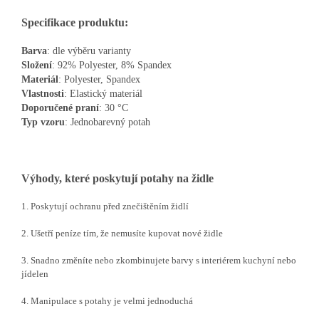
Specifikace produktu:
Barva
: dle výběru varianty
Složení
: 92% Polyester, 8% Spandex
Materiál
: Polyester, Spandex
Vlastnosti
: Elastický materiál
Doporučené
praní
: 30 °C
Typ
vzoru
: Jednobarevný potah
Výhody, které poskytují potahy na židle
1. Poskytují ochranu před znečištěním židlí
2. Ušetří peníze tím, že nemusíte kupovat nové židle
3. Snadno změníte nebo zkombinujete barvy s interiérem kuchyní nebo
jídelen
4. Manipulace s potahy je velmi jednoduchá