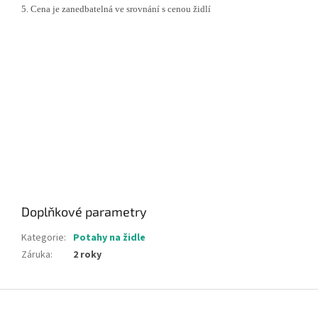
5. Cena je zanedbatelná ve srovnání s cenou židlí
Doplňkové parametry
Kategorie
:
Potahy na židle
Záruka
:
2 roky
Z
á