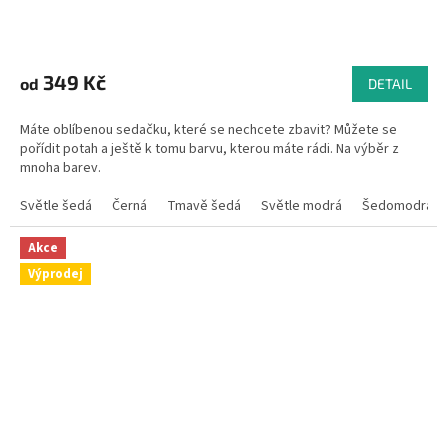
Průměrné
hodnocení
produktu
349 Kč
od
DETAIL
je
4,9
Máte oblíbenou sedačku, které se nechcete zbavit? Můžete se
z
pořídit potah a ještě k tomu barvu, kterou máte rádi. Na výběr z
5
mnoha barev.
hvězdiček.
Světle šedá
Černá
Tmavě šedá
Světle modrá
Šedomodrá
Akce
Výprodej