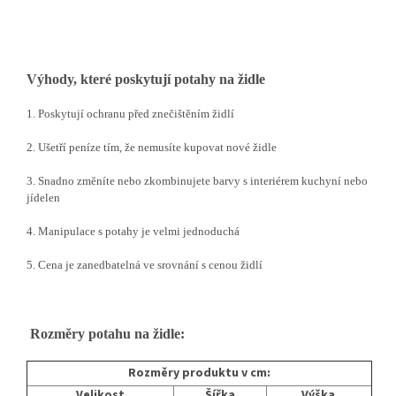
Výhody, které poskytují potahy na židle
1. Poskytují ochranu před znečištěním židlí
2. Ušetří peníze tím, že nemusíte kupovat nové židle
3. Snadno změníte nebo zkombinujete barvy s interiérem kuchyní nebo
jídelen
4. Manipulace s potahy je velmi jednoduchá
5. Cena je zanedbatelná ve srovnání s cenou židlí
Rozměry potahu na židle:
Rozměry produktu v cm:
Velikost
Šířka
Výška