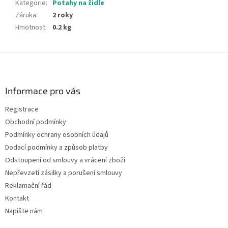
Kategorie
:
Potahy na židle
Záruka
:
2 roky
Hmotnost
:
0.2 kg
Z
á
p
a
Informace pro vás
t
Registrace
í
Obchodní podmínky
Podmínky ochrany osobních údajů
Dodací podmínky a způsob platby
Odstoupení od smlouvy a vrácení zboží
Nepřevzetí zásilky a porušení smlouvy
Reklamační řád
Kontakt
Napište nám