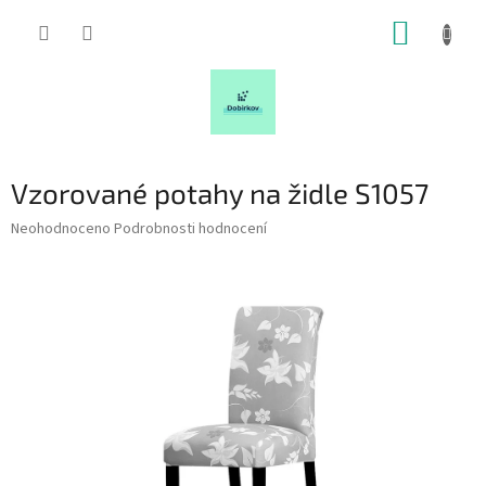
Přejít
NÁKUP
na
obsah
KOŠÍK
Vzorované potahy na židle S1057
Průměrné
Neohodnoceno
Podrobnosti hodnocení
hodnocení
produktu
je
0,0
z
5
hvězdiček.