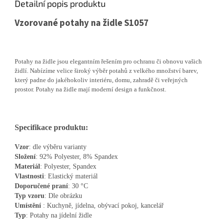
Detailní popis produktu
Vzorované potahy na židle S1057
Potahy na židle jsou elegantním řešením pro ochranu či obnovu vašich
židlí. Nabízíme velice široký výběr potahů z velkého množství barev,
který padne do jakéhokoliv interiéru, domu, zahradě či veřejných
prostor. Potahy na židle mají moderní design a funkčnost.
Specifikace produktu:
Vzor
: dle výběru varianty
Složení
: 92% Polyester, 8% Spandex
Materiál
: Polyester, Spandex
Vlastnosti
: Elastický materiál
Doporučené
praní
: 30 °C
Typ
vzoru
: Dle obrázku
Umístění
: Kuchyně, jídelna, obývací pokoj, kancelář
Typ
: Potahy na jídelní židle