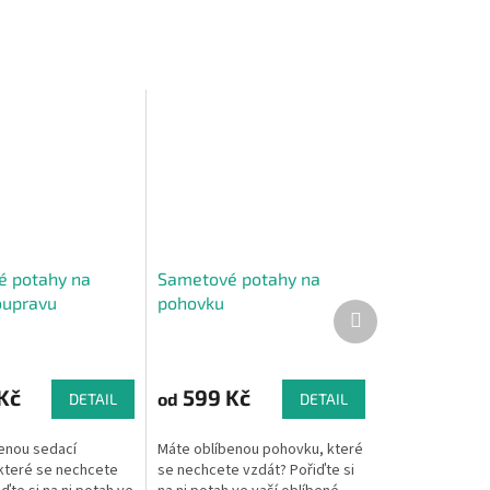
 potahy na
Sametové potahy na
oupravu
pohovku
Další
produkt
Kč
599 Kč
od
DETAIL
DETAIL
enou sedací
Máte oblíbenou pohovku, které
které se nechcete
se nechcete vzdát? Pořiďte si