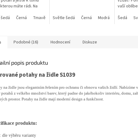
t potah a ještě k tomu
vzdát? Poři
ček.
 kterou máte rádi. Na
vaší oblíb
 z mnoha barev.
 šedá
Černá
Tmavě šedá
Světle šedá
Světle modrá
Černá
Šedomodrá
Modrá
Vínová
Šedá
Modrá
Sv
K
s
Podobné (16)
Hodnocení
Diskuze
ailní popis produktu
rované potahy na židle S1039
y na židle jsou elegantním řešením pro ochranu či obnovu vašich židlí. Nabízíme v
 potahů z velkého množství barev, který padne do jakéhokoliv interiéru, domu, zah
ných prostor. Potahy na židle mají moderní design a funkčnost.
ifikace produktu:
: dle výběru varianty