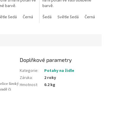
ďte si na ni potah ve
na ni potah ve vaší oblíbené
ené barvě.
barvě.
ětle šedá
rémová
Světle fialová
Béžová
Černá
Fialová
Modrozelená
Šedá
Světle zelená
Světle šedá
khaki
Černá
Zelená
Modrozelená
Žlutá
Or
Doplňkové parametry
Kategorie
:
Potahy na židle
Záruka
:
2 roky
elice široký
Hmotnost
:
0.2 kg
radě či