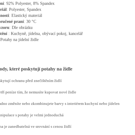
ení
: 92% Polyester, 8% Spandex
riál
: Polyester, Spandex
nosti
: Elastický materiál
ručené
praní
: 30 °C
vzoru
: Dle obrázku
tění
: Kuchyně, jídelna, obývací pokoj, kancelář
 Potahy na jídelní židle
dy, které poskytují potahy na židle
skytují ochranu před znečištěním židlí
etří peníze tím, že nemusíte kupovat nové židle
adno změníte nebo zkombinujete barvy s interiérem kuchyní nebo jídelen
nipulace s potahy je velmi jednoduchá
na je zanedbatelná ve srovnání s cenou židlí