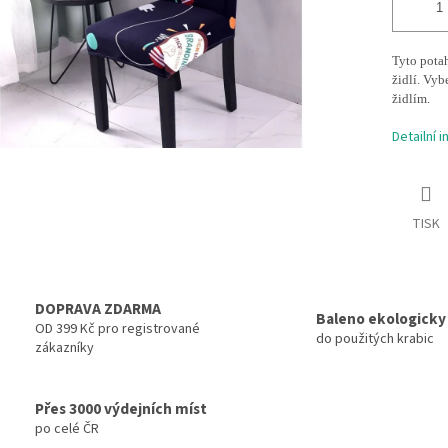
Tyto pota
židlí. Vyb
židlím.
Detailní 
TISK
DOPRAVA ZDARMA
Baleno ekologicky
OD 399 Kč pro registrované
do použitých krabic
zákazníky
Přes 3000 výdejních míst
po celé ČR