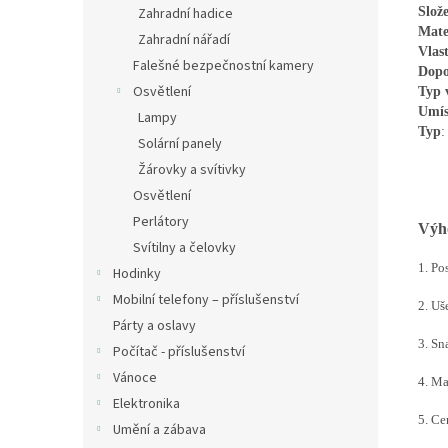
Zahradní hadice
Slož
Mate
Zahradní nářadí
Vlast
Falešné bezpečnostní kamery
Dopo
Osvětlení
Typ
Umís
Lampy
Typ
:
Solární panely
Žárovky a svítivky
Osvětlení
Perlátory
Výho
Svítilny a čelovky
1. Po
Hodinky
Mobilní telefony – příslušenství
2. Uš
Párty a oslavy
3. Sn
Počítač - příslušenství
Vánoce
4. Ma
Elektronika
5. Ce
Umění a zábava