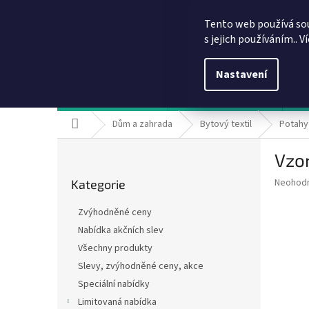
Přejít
info@dobirkov.cz
na
Tento web používá so
obsah
s jejich používáním.. V
Nastavení
Hodnocení obchodu
VÝHODY REGISTRACE
Sl
Domů
Dům a zahrada
Bytový textil
Potahy 
P
Vzor
o
Přeskočit
s
Průměr
Neohod
Kategorie
kategorie
t
hodnoce
r
produkt
Zvýhodněné ceny
a
je
Nabídka akčních slev
0,0
n
z
Všechny produkty
n
5
í
Slevy, zvýhodněné ceny, akce
hvězdič
p
Speciální nabídky
a
Limitovaná nabídka