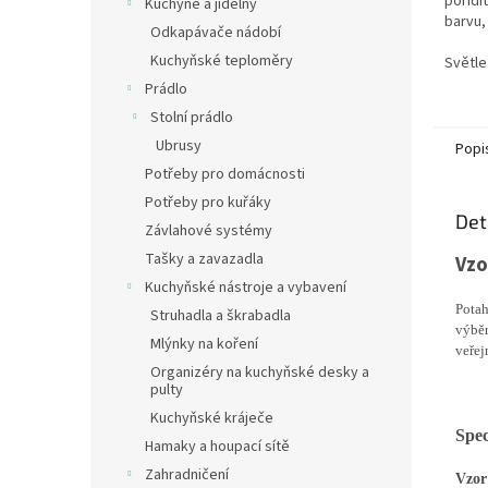
pořídi
Kuchyně a jídelny
hvězdi
barvu,
Odkapávače nádobí
výběr
Kuchyňské teploměry
Světle
Prádlo
Stolní prádlo
Ubrusy
Popi
Potřeby pro domácnosti
Potřeby pro kuřáky
Det
Závlahové systémy
Tašky a zavazadla
Vzo
Kuchyňské nástroje a vybavení
Potah
Struhadla a škrabadla
výběr
Mlýnky na koření
veřej
Organizéry na kuchyňské desky a
pulty
Kuchyňské kráječe
Spec
Hamaky a houpací sítě
Zahradničení
Vzor