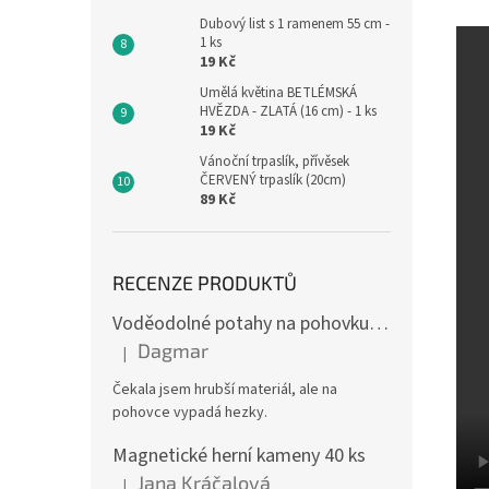
Dubový list s 1 ramenem 55 cm -
1 ks
19 Kč
Umělá květina BETLÉMSKÁ
HVĚZDA - ZLATÁ (16 cm) - 1 ks
19 Kč
Vánoční trpaslík, přívěsek
ČERVENÝ trpaslík (20cm)
89 Kč
RECENZE PRODUKTŮ
Voděodolné potahy na pohovku se vzorem
Dagmar
|
Hodnocení produktu je 4 z 5 hvězdiček.
Čekala jsem hrubší materiál, ale na
pohovce vypadá hezky.
Magnetické herní kameny 40 ks
Jana Kráčalová
|