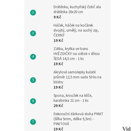
Drátěnka, kuchyňský čistič ala
drátěnka 20x20 cm
9 Kč
Háček, háček na kočárek
dvojitý, umělý, na suchý zip,
ČERNÝ
19 Kč
Zátka, krytka ve tvaru
HVĚZDIČKY na odtok v dřezu
ŠEDÁ 14,5 cm - 1 ks
19 Kč
Akrylové samolepky kulaté
průměr 12,5 mm sada 50 ks na
blistru
19 Kč
Spona, kroužek na klíče,
karabinka 21 cm - 1 ks
29 Kč
Dekorační dárková stuha PMAT
(šířka 5mm, délka 9,5m) -
PINITOVÁ
Vid
19 Kč