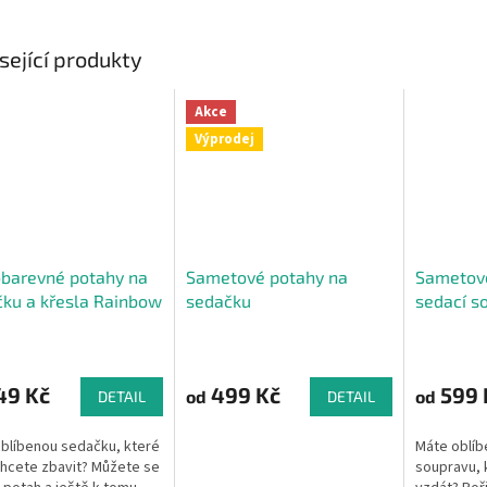
sející produkty
Akce
Výprodej
barevné potahy na
Sametové potahy na
Sametové
ku a křesla Rainbow
sedačku
sedací s
rné
cení
ktu
49 Kč
499 Kč
599 
od
od
DETAIL
DETAIL
blíbenou sedačku, které
Máte oblíb
hcete zbavit? Můžete se
soupravu, 