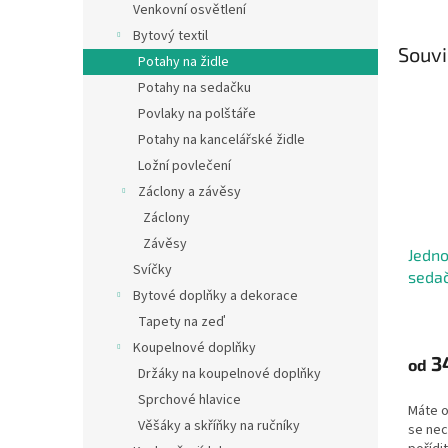
Venkovní osvětlení
Bytový textil
Souvi
Potahy na židle
Potahy na sedačku
Povlaky na polštáře
Potahy na kancelářské židle
Ložní povlečení
Záclony a závěsy
Záclony
Závěsy
Jedno
Svíčky
sedač
Bytové doplňky a dekorace
Průmě
Tapety na zeď
hodno
Koupelnové doplňky
produ
3
od
Držáky na koupelnové doplňky
je
4,9
Sprchové hlavice
Máte o
z
Věšáky a skříňky na ručníky
se nec
5