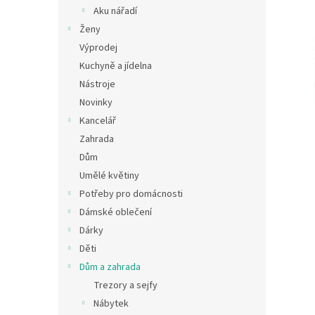
n
Aku nářadí
e
Ženy
l
Výprodej
Kuchyně a jídelna
Nástroje
Novinky
Kancelář
Zahrada
Dům
Umělé květiny
Potřeby pro domácnosti
Dámské oblečení
Dárky
Děti
Dům a zahrada
Trezory a sejfy
Nábytek