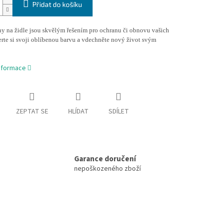
Přidat do košíku
hy na židle jsou skvělým řešením pro ochranu či obnovu vašich
erte si svoji oblíbenou barvu a vdechněte nový život svým
informace
ZEPTAT SE
HLÍDAT
SDÍLET
Garance doručení
nepoškozeného zboží