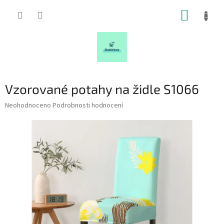
Přejít
NÁKUP
na
obsah
KOŠÍK
Vzorované potahy na židle S1066
Průměrné
Neohodnoceno
Podrobnosti hodnocení
hodnocení
produktu
je
0,0
z
5
hvězdiček.