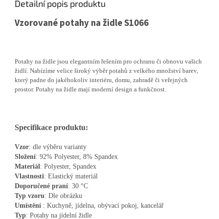
Detailní popis produktu
Vzorované potahy na židle S1066
Potahy na židle jsou elegantním řešením pro ochranu či obnovu vašich
židlí. Nabízíme velice široký výběr potahů z velkého množství barev,
který padne do jakéhokoliv interiéru, domu, zahradě či veřejných
prostor. Potahy na židle mají moderní design a funkčnost.
Specifikace produktu:
Vzor
: dle výběru varianty
Složení
: 92% Polyester, 8% Spandex
Materiál
: Polyester, Spandex
Vlastnosti
: Elastický materiál
Doporučené
praní
: 30 °C
Typ
vzoru
: Dle obrázku
Umístění
: Kuchyně, jídelna, obývací pokoj, kancelář
Typ
: Potahy na jídelní židle