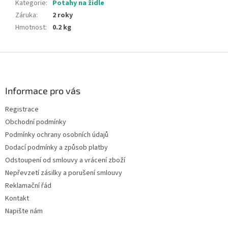
Kategorie
:
Potahy na židle
Záruka
:
2 roky
Hmotnost
:
0.2 kg
Z
á
p
a
Informace pro vás
t
Registrace
í
Obchodní podmínky
Podmínky ochrany osobních údajů
Dodací podmínky a způsob platby
Odstoupení od smlouvy a vrácení zboží
Nepřevzetí zásilky a porušení smlouvy
Reklamační řád
Kontakt
Napište nám