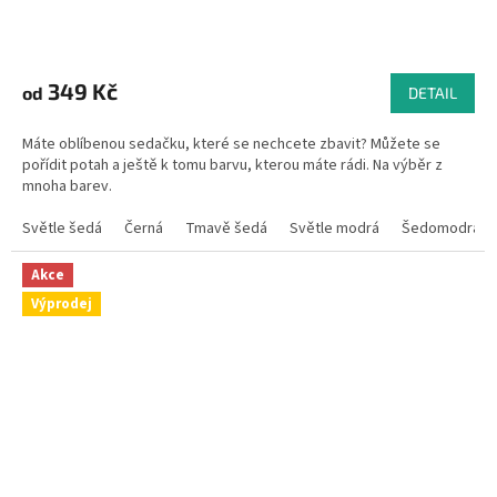
Průměrné
hodnocení
produktu
349 Kč
od
DETAIL
je
4,9
Máte oblíbenou sedačku, které se nechcete zbavit? Můžete se
z
pořídit potah a ještě k tomu barvu, kterou máte rádi. Na výběr z
5
mnoha barev.
hvězdiček.
Světle šedá
Černá
Tmavě šedá
Světle modrá
Šedomodrá
Akce
Výprodej