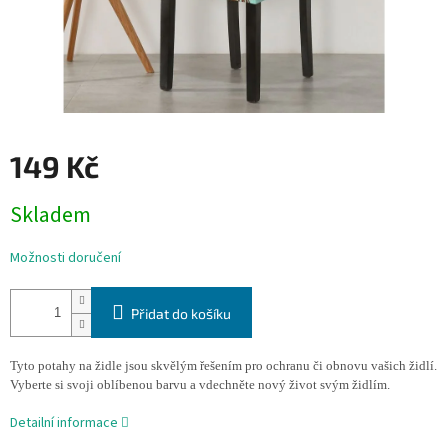
149 Kč
Měrná
Skladem
cena:
Možnosti doručení
Přidat do košíku
Tyto potahy na židle jsou skvělým řešením pro ochranu či obnovu vašich židlí.
Vyberte si svoji oblíbenou barvu a vdechněte nový život svým židlím.
Detailní informace