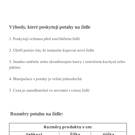
Výhody, které poskytují potahy na židle
1. Poskytují ochranu před znečištěním židlí
2. Ušetří peníze tím, že nemusíte kupovat nové židle
3. Snadno změníte nebo zkombinujete barvy s interiérem kuchyní nebo
jídelen
4. Manipulace s potahy je velmi jednoduchá
5. Cena je zanedbatelná ve srovnání s cenou židlí
Rozměry potahu na židle:
Rozměry produktu v cm:
Velikost
Šířka
Výška