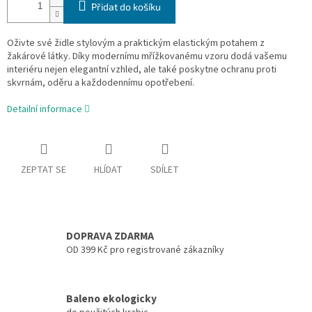
Přidat do košíku
Oživte své židle stylovým a praktickým elastickým potahem z
žakárové látky. Díky modernímu mřížkovanému vzoru dodá vašemu
interiéru nejen elegantní vzhled, ale také poskytne ochranu proti
skvrnám, oděru a každodennímu opotřebení.
Detailní informace
ZEPTAT SE
HLÍDAT
SDÍLET
DOPRAVA ZDARMA
OD 399 Kč pro registrované zákazníky
Baleno ekologicky