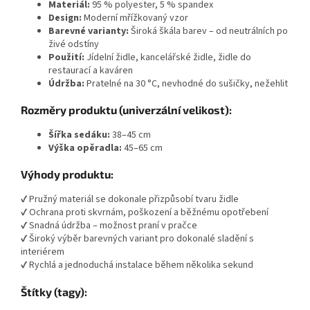
Materiál:
95 % polyester, 5 % spandex
Design:
Moderní mřížkovaný vzor
Barevné varianty:
Široká škála barev – od neutrálních po
živé odstíny
Použití:
Jídelní židle, kancelářské židle, židle do
restaurací a kaváren
Údržba:
Pratelné na 30 °C, nevhodné do sušičky, nežehlit
Rozměry produktu (univerzální velikost):
Šířka sedáku:
38–45 cm
Výška opěradla:
45–65 cm
Výhody produktu:
✔ Pružný materiál se dokonale přizpůsobí tvaru židle
✔ Ochrana proti skvrnám, poškození a běžnému opotřebení
✔ Snadná údržba – možnost praní v pračce
✔ Široký výběr barevných variant pro dokonalé sladění s
interiérem
✔ Rychlá a jednoduchá instalace během několika sekund
Štítky (tagy):