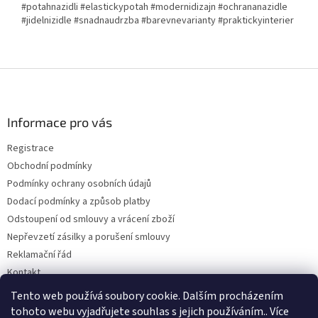
#potahnazidli #elastickypotah #modernidizajn #ochrananazidle
#jidelnizidle #snadnaudrzba #barevnevarianty #praktickyinterier
Z
á
p
a
Informace pro vás
t
Registrace
í
Obchodní podmínky
Podmínky ochrany osobních údajů
Dodací podmínky a způsob platby
Odstoupení od smlouvy a vrácení zboží
Nepřevzetí zásilky a porušení smlouvy
Reklamační řád
Kontakt
Napište nám
Tento web používá soubory cookie. Dalším procházením
tohoto webu vyjadřujete souhlas s jejich používáním.. Více