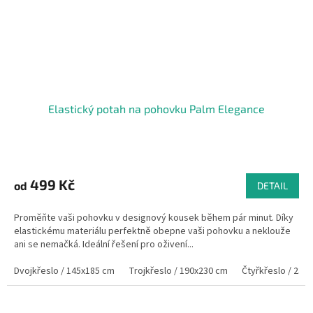
Elastický potah na pohovku Palm Elegance
499 Kč
od
DETAIL
Proměňte vaši pohovku v designový kousek během pár minut. Díky
elastickému materiálu perfektně obepne vaši pohovku a neklouže
ani se nemačká. Ideální řešení pro oživení...
Dvojkřeslo / 145x185 cm
Trojkřeslo / 190x230 cm
Čtyřkřeslo / 235